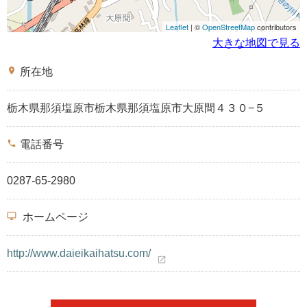
Leaflet
| ©
OpenStreetMap
contributors
大きな地図で見る
place
所在地
栃木県那須塩原市栃木県那須塩原市大原間４３０−５
phone
電話番号
0287-65-2980
desktop_windows
ホームページ
http://www.daieikaihatsu.com/
open_in_new