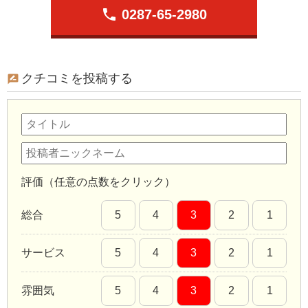
phone
0287-65-2980
クチコミを投稿する
評価（任意の点数をクリック）
総合
5
4
3
2
1
サービス
5
4
3
2
1
雰囲気
5
4
3
2
1