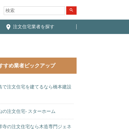
search
place
注文住宅業者を探す
すすめ業者ピックアップ
島で注文住宅を建てるなら橋本建設
山の注文住宅- スターホーム
祥寺の注文住宅なら木造専門ジェネ