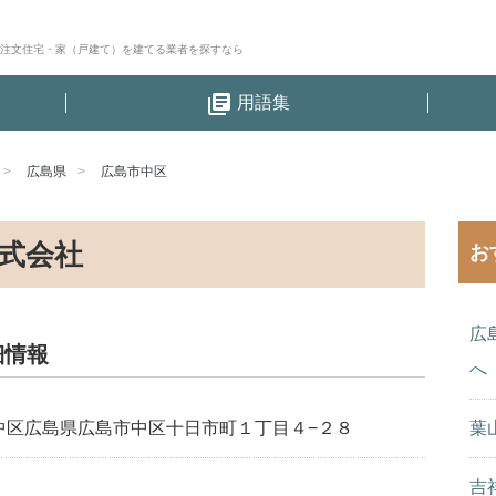
│注文住宅・家（戸建て）を建てる業者を探すなら
library_books
用語集
広島県
広島市中区
式会社
お
広
細情報
へ
中区広島県広島市中区十日市町１丁目４−２８
葉
吉