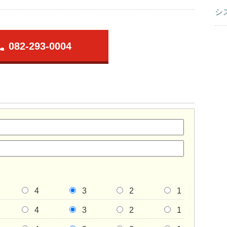
シ
one
082-293-0004
4
3
2
1
4
3
2
1