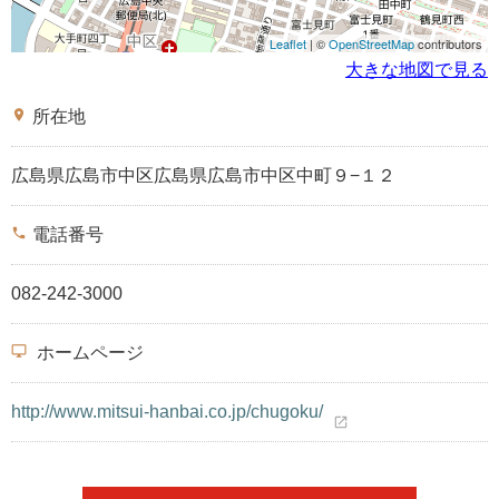
Leaflet
| ©
OpenStreetMap
contributors
大きな地図で見る
place
所在地
広島県広島市中区広島県広島市中区中町９−１２
phone
電話番号
082-242-3000
desktop_windows
ホームページ
http://www.mitsui-hanbai.co.jp/chugoku/
open_in_new