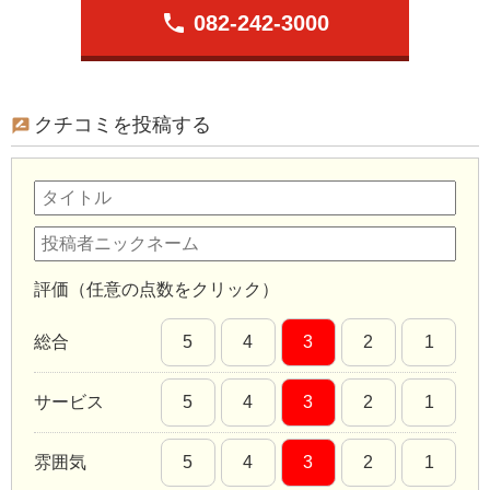
phone
082-242-3000
クチコミを投稿する
評価（任意の点数をクリック）
総合
5
4
3
2
1
サービス
5
4
3
2
1
雰囲気
5
4
3
2
1