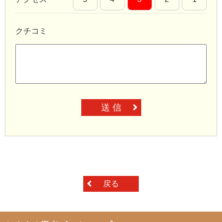
クチコミ
送 信
戻る