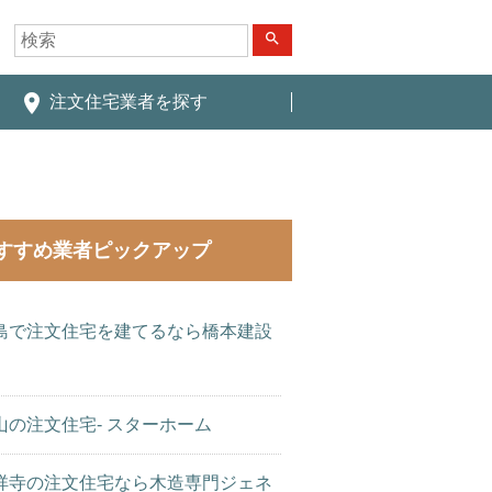
search
place
注文住宅業者を探す
すすめ業者ピックアップ
島で注文住宅を建てるなら橋本建設
山の注文住宅- スターホーム
祥寺の注文住宅なら木造専門ジェネ