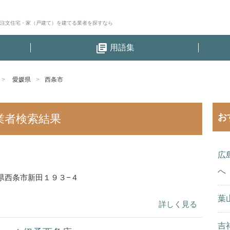
│注文住宅・家（戸建て）を建てる業者を探すなら
library_books
用語集
愛媛県
西条市
お
業者検索結果
広
へ
県西条市新田１９３−４
葉
詳しく見る
吉