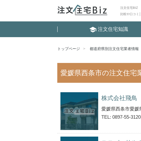
注文住宅BIZ
比較や口コミ
school
注文住宅知識
トップページ
都道府県別注文住宅業者情報
愛媛県西条市の注文住宅
株式会社飛鳥
愛媛県西条市愛媛
TEL: 0897-55-3120