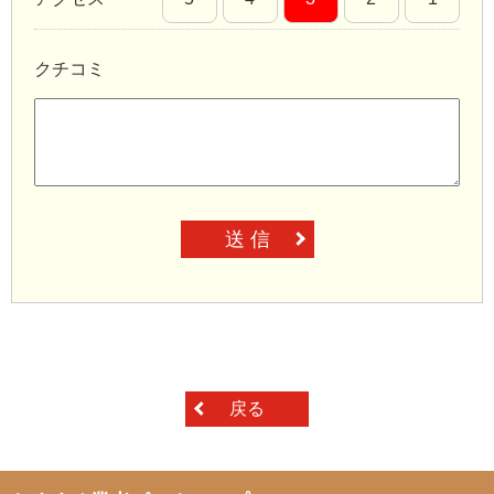
クチコミ
送 信
戻る