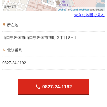
Leaflet
| ©
OpenStreetMap
contributors
大きな地図で見る
place
所在地
山口県岩国市山口県岩国市旭町２丁目８−１
phone
電話番号
0827-24-1192
phone
0827-24-1192