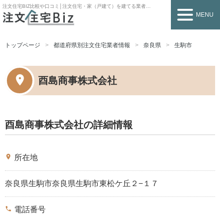
注文住宅BIZ
比較や口コミ│注文住宅・家（戸建て）を建てる業者を探すなら
MENU
トップページ
都道府県別注文住宅業者情報
奈良県
生駒市
酉島商事株式会社
酉島商事株式会社の詳細情報
place
所在地
奈良県生駒市奈良県生駒市東松ケ丘２−１７
phone
電話番号