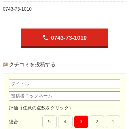
0743-73-1010
phone
0743-73-1010
クチコミを投稿する
評価（任意の点数をクリック）
総合
5
4
3
2
1