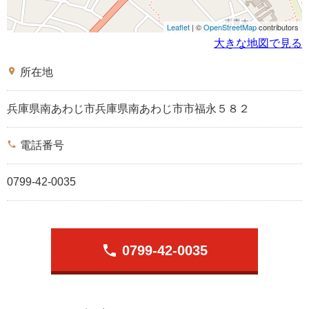
Leaflet
| ©
OpenStreetMap
contributors
大きな地図で見る
place
所在地
兵庫県南あわじ市兵庫県南あわじ市市福永５８２
phone
電話番号
0799-42-0035
phone
0799-42-0035