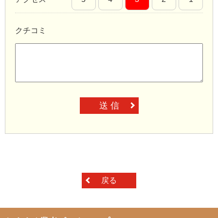
クチコミ
送 信
戻る