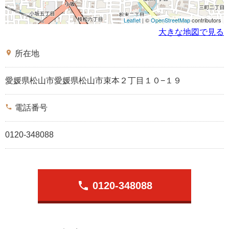
Leaflet
| ©
OpenStreetMap
contributors
大きな地図で見る
place
所在地
愛媛県松山市愛媛県松山市束本２丁目１０−１９
phone
電話番号
0120-348088
phone
0120-348088