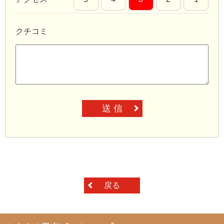
クチコミ
送 信
戻る