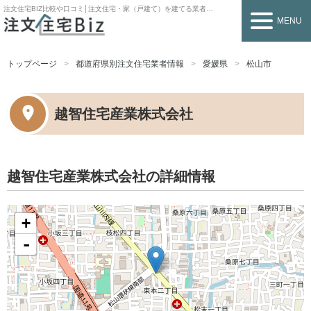
注文住宅BIZ
比較や口コミ│注文住宅・家（戸建て）を建てる業者を探すなら
MENU
トップページ
都道府県別注文住宅業者情報
愛媛県
松山市
越智住宅産業株式会社
越智住宅産業株式会社の詳細情報
+
-