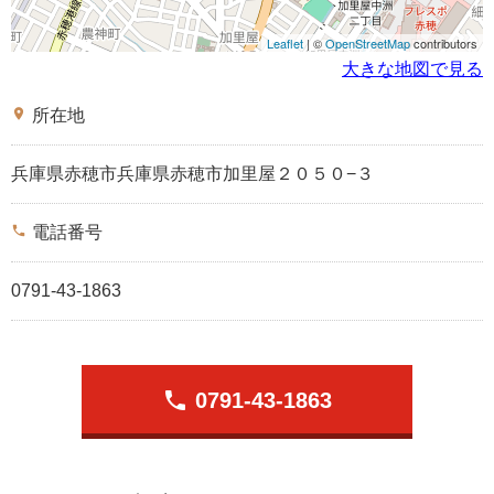
Leaflet
| ©
OpenStreetMap
contributors
大きな地図で見る
place
所在地
兵庫県赤穂市兵庫県赤穂市加里屋２０５０−３
phone
電話番号
0791-43-1863
phone
0791-43-1863