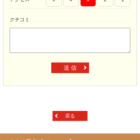
クチコミ
送 信
戻る