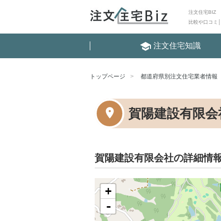
注文住宅BIZ
比較や口コミ
school
注文住宅知識
トップページ
都道府県別注文住宅業者情報
賀陽建設有限会
賀陽建設有限会社の詳細情
+
-