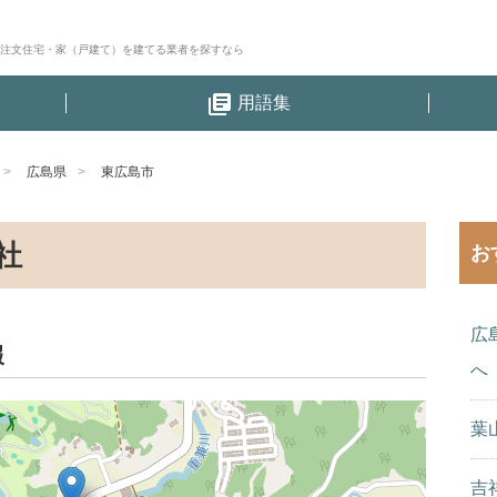
│注文住宅・家（戸建て）を建てる業者を探すなら
library_books
用語集
広島県
東広島市
社
お
広
報
へ
葉
吉