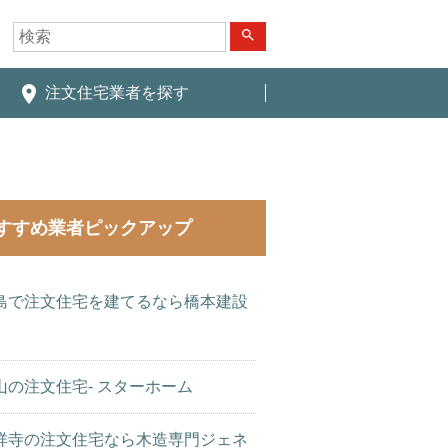
search
place
注文住宅業者を探す
すすめ業者ピックアップ
島で注文住宅を建てるなら橋本建設
山の注文住宅- スターホーム
祥寺の注文住宅なら木造専門ジェネ