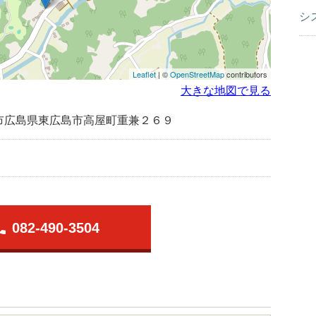
シ
Leaflet
| ©
OpenStreetMap
contributors
大きな地図で見る
市広島県東広島市高屋町重兼２６９
one
082-490-3504