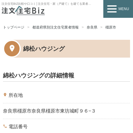
注文住宅BIZ
比較や口コミ│注文住宅・家（戸建て）を建てる業者を探すなら
MENU
トップページ
都道府県別注文住宅業者情報
奈良県
橿原市
綿松ハウジング
綿松ハウジングの詳細情報
place
所在地
奈良県橿原市奈良県橿原市東坊城町９６−３
phone
電話番号