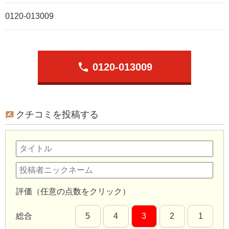
0120-013009
phone
0120-013009
クチコミを投稿する
評価（任意の点数をクリック）
総合
5
4
3
2
1