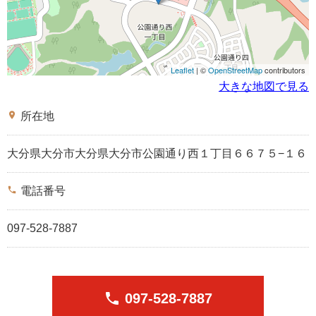
Leaflet
| ©
OpenStreetMap
contributors
大きな地図で見る
place
所在地
大分県大分市大分県大分市公園通り西１丁目６６７５−１６
phone
電話番号
097-528-7887
phone
097-528-7887