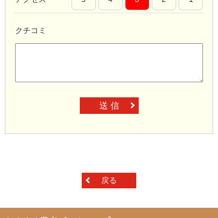
クチコミ
送 信
戻る