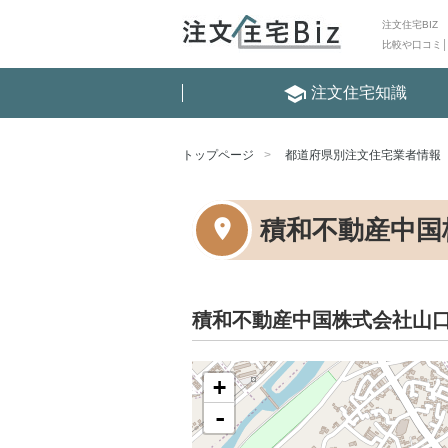
注文住宅BIZ
比較や口コミ
school
注文住宅知識
トップページ
都道府県別注文住宅業者情報
積和不動産中国
積和不動産中国株式会社山
+
-