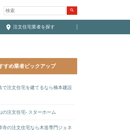
search
place
注文住宅業者を探す
すすめ業者ピックアップ
島で注文住宅を建てるなら橋本建設
山の注文住宅- スターホーム
祥寺の注文住宅なら木造専門ジェネ