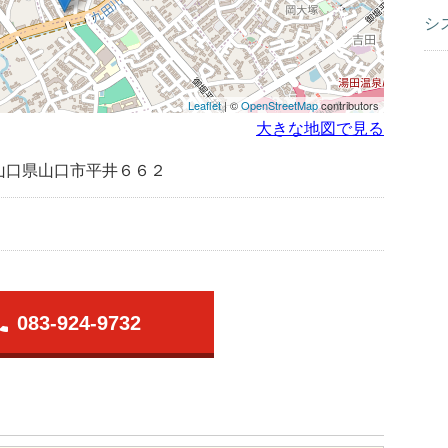
シ
Leaflet
| ©
OpenStreetMap
contributors
大きな地図で見る
山口県山口市平井６６２
one
083-924-9732