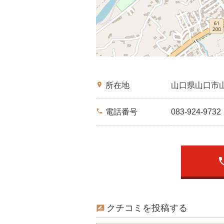
place
所在地
山口県山口市
phone
電話番号
083-924-9732
ph
クチコミを投稿する