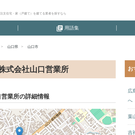
│注文住宅・家（戸建て）を建てる業者を探すなら
library_books
用語集
山口県
山口市
株式会社山口営業所
お
広
口営業所の詳細情報
へ
葉
吉