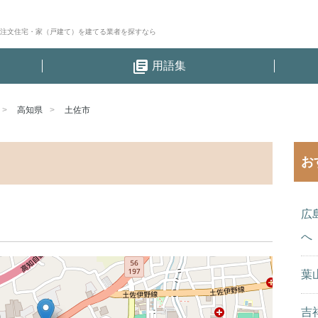
│注文住宅・家（戸建て）を建てる業者を探すなら
library_books
用語集
高知県
土佐市
お
広
へ
葉
吉