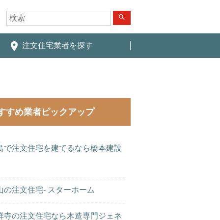
search
place
注文住宅業者を探す
すすめ業者ピックアップ
島で注文住宅を建てるなら橋本建設
山の注文住宅- スターホーム
祥寺の注文住宅なら木造専門ジェネ