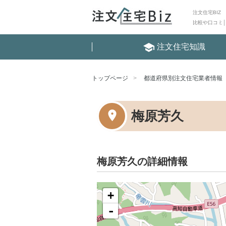
注文住宅BIZ
比較や口コミ
school
注文住宅知識
トップページ
都道府県別注文住宅業者情報
梅原芳久
梅原芳久の詳細情報
+
-