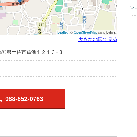
シ
Leaflet
| ©
OpenStreetMap
contributors
大きな地図で見る
高知県土佐市蓮池１２１３−３
one
088-852-0763