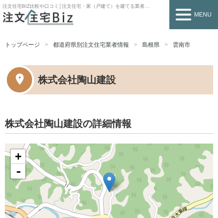
注文住宅BIZ
比較や口コミ│注文住宅・家（戸建て）を建てる業者を探すなら
MENU
トップページ
都道府県別注文住宅業者情報
島根県
雲南市
株式会社陶山建設
株式会社陶山建設の詳細情報
+
-