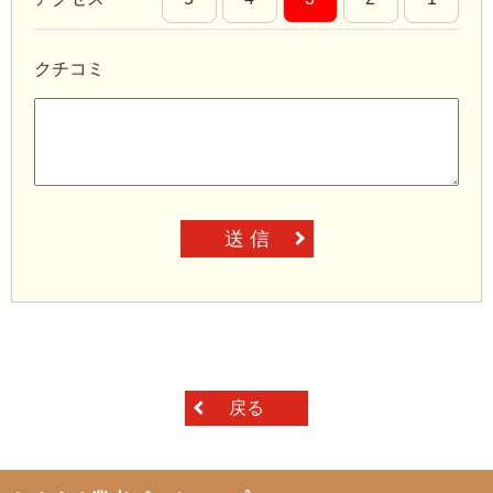
クチコミ
送 信
戻る