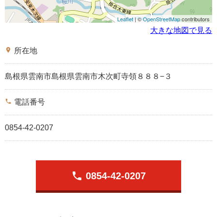
Leaflet
| ©
OpenStreetMap
contributors
大きな地図で見る
place
所在地
島根県雲南市島根県雲南市木次町寺領８８８−３
phone
電話番号
0854-42-0207
phone
0854-42-0207