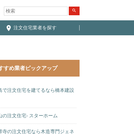
search
place
注文住宅業者を探す
すすめ業者ピックアップ
島で注文住宅を建てるなら橋本建設
山の注文住宅- スターホーム
祥寺の注文住宅なら木造専門ジェネ