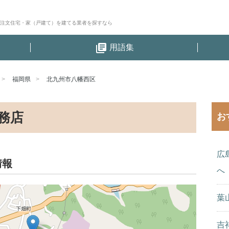
│注文住宅・家（戸建て）を建てる業者を探すなら
library_books
用語集
福岡県
北九州市八幡西区
務店
お
広
情報
へ
葉
吉