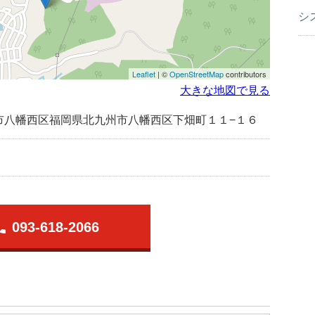
シ
Leaflet
| ©
OpenStreetMap
contributors
大きな地図で見る
市八幡西区福岡県北九州市八幡西区下畑町１１−１６
one
093-618-2066