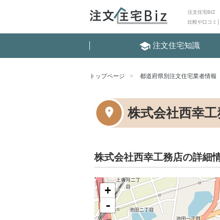
注文住宅BIZ
比較や口コミ
school
注文住宅知識
トップページ
都道府県別注文住宅業者情報
株式会社西幸工
株式会社西幸工務店の詳細
+
-