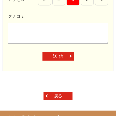
クチコミ
送 信
戻る