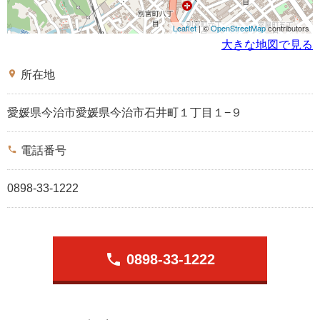
Leaflet
| ©
OpenStreetMap
contributors
大きな地図で見る
place
所在地
愛媛県今治市愛媛県今治市石井町１丁目１−９
phone
電話番号
0898-33-1222
phone
0898-33-1222