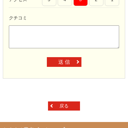
クチコミ
送 信
戻る