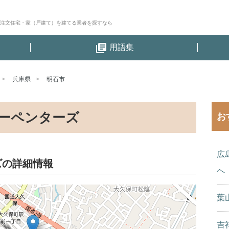
│注文住宅・家（戸建て）を建てる業者を探すなら
library_books
用語集
兵庫県
明石市
ーペンターズ
お
広
ズの詳細情報
へ
葉
吉