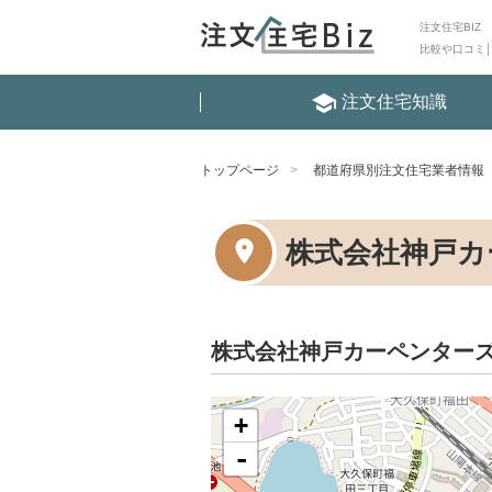
注文住宅BIZ
比較や口コミ
school
注文住宅知識
トップページ
都道府県別注文住宅業者情報
株式会社神戸カ
株式会社神戸カーペンター
+
-