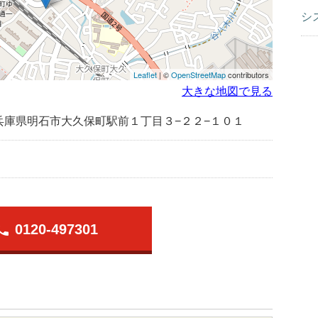
シ
Leaflet
| ©
OpenStreetMap
contributors
大きな地図で見る
兵庫県明石市大久保町駅前１丁目３−２２−１０１
hone
0120-497301