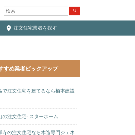
search
place
注文住宅業者を探す
すすめ業者ピックアップ
島で注文住宅を建てるなら橋本建設
山の注文住宅- スターホーム
祥寺の注文住宅なら木造専門ジェネ