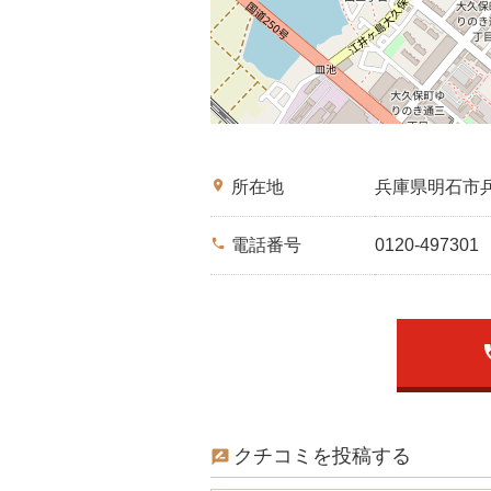
place
所在地
兵庫県明石市
phone
電話番号
0120-497301
p
クチコミを投稿する