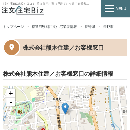
注文住宅BIZ
比較や口コミ│注文住宅・家（戸建て）を建てる業者を探すなら
MENU
トップページ
都道府県別注文住宅業者情報
長野県
長野市
株式会社熊木住建／お客様窓口
株式会社熊木住建／お客様窓口の詳細情報
+
-