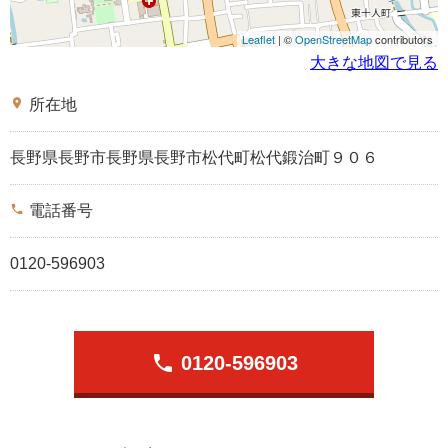
Leaflet
| ©
OpenStreetMap
contributors
大きな地図で見る
place
所在地
長野県長野市長野県長野市松代町松代鍛治町９０６
phone
電話番号
0120-596903
phone
0120-596903