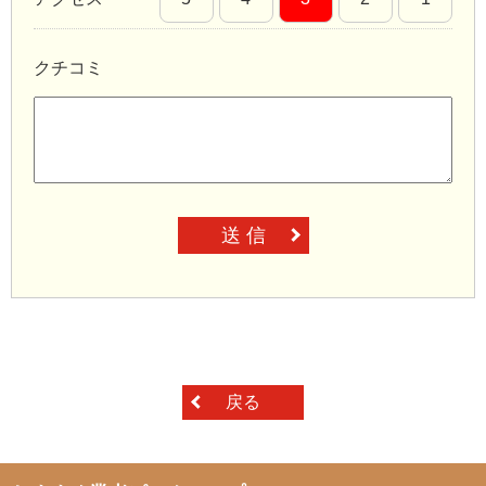
クチコミ
送 信
戻る