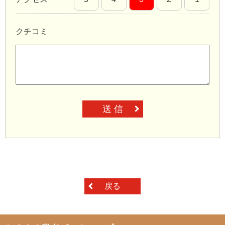
クチコミ
送 信
戻る