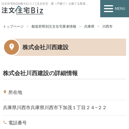
注文住宅BIZ
比較や口コミ│注文住宅・家（戸建て）を建てる業者を探すなら
MENU
トップページ
都道府県別注文住宅業者情報
兵庫県
川西市
株式会社川西建設
株式会社川西建設の詳細情報
place
所在地
兵庫県川西市兵庫県川西市下加茂１丁目２４−２２
phone
電話番号