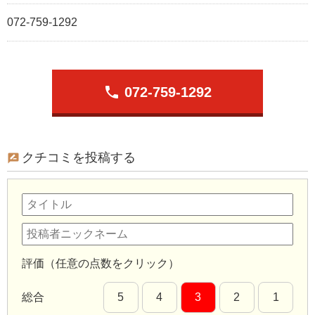
072-759-1292
phone
072-759-1292
クチコミを投稿する
評価（任意の点数をクリック）
総合
5
4
3
2
1