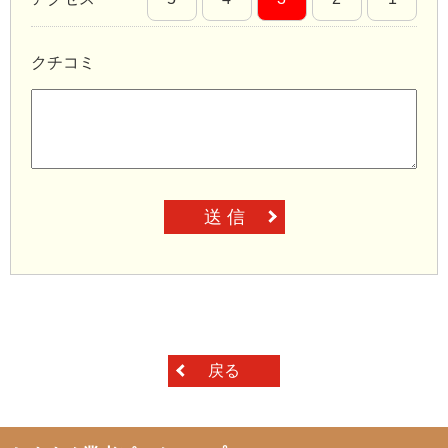
クチコミ
送 信
戻る