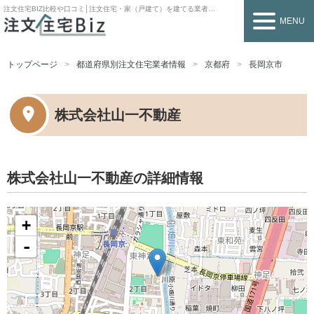
注文住宅BIZ
比較や口コミ│注文住宅・家（戸建て）を建てる業者を探すなら
MENU
トップページ
都道府県別注文住宅業者情報
京都府
長岡京市
株式会社山一不動産
株式会社山一不動産の詳細情報
+
-