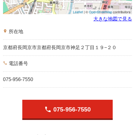
Leaflet
| ©
OpenStreetMap
contributors
大きな地図で見る
place
所在地
京都府長岡京市京都府長岡京市神足２丁目１９−２０
phone
電話番号
075-956-7550
phone
075-956-7550