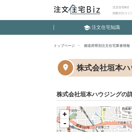
注文住宅BIZ
比較や口コミ
school
注文住宅知識
トップページ
都道府県別注文住宅業者情報
株式会社垣本ハ
株式会社垣本ハウジングの
+
-