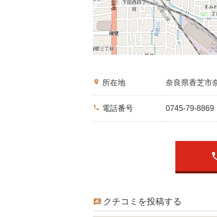
place
所在地
奈良県香芝市
phone
電話番号
0745-79-8869
ph
クチコミを投稿する