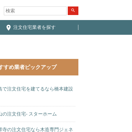
search
place
注文住宅業者を探す
すすめ業者ピックアップ
島で注文住宅を建てるなら橋本建設
山の注文住宅- スターホーム
祥寺の注文住宅なら木造専門ジェネ