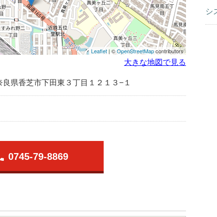
シ
Leaflet
| ©
OpenStreetMap
contributors
大きな地図で見る
奈良県香芝市下田東３丁目１２１３−１
one
0745-79-8869