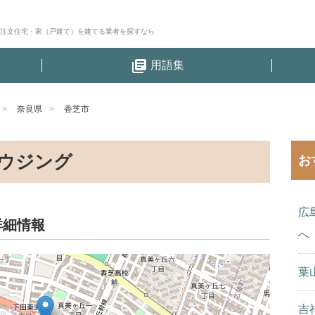
│注文住宅・家（戸建て）を建てる業者を探すなら
library_books
用語集
奈良県
香芝市
ウジング
お
広
詳細情報
へ
葉
吉