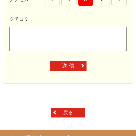
クチコミ
送 信
戻る