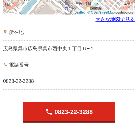
Leaflet
| ©
OpenStreetMap
contributors
大きな地図で見る
place
所在地
広島県呉市広島県呉市西中央１丁目６−１
phone
電話番号
0823-22-3288
phone
0823-22-3288