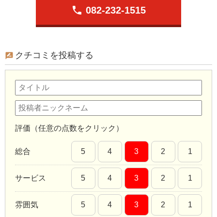
phone
082-232-1515
クチコミを投稿する
評価（任意の点数をクリック）
総合
5
4
3
2
1
サービス
5
4
3
2
1
雰囲気
5
4
3
2
1