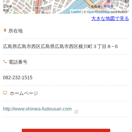
Leaflet
| ©
OpenStreetMap
contributors
大きな地図で見る
place
所在地
広島県広島市西区広島県広島市西区横川町３丁目８−６
phone
電話番号
082-232-1515
desktop_windows
ホームページ
http://www.shinwa-fudousan.com
open_in_new