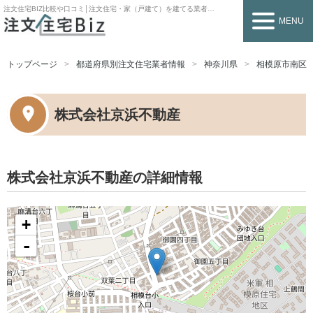
注文住宅BIZ
比較や口コミ│注文住宅・家（戸建て）を建てる業者を探すなら
MENU
トップページ
都道府県別注文住宅業者情報
神奈川県
相模原市南区
株式会社京浜不動産
株式会社京浜不動産の詳細情報
+
-