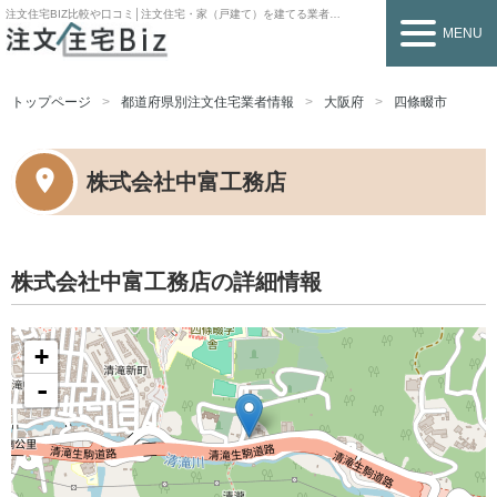
注文住宅BIZ
比較や口コミ│注文住宅・家（戸建て）を建てる業者を探すなら
MENU
トップページ
都道府県別注文住宅業者情報
大阪府
四條畷市
株式会社中富工務店
株式会社中富工務店の詳細情報
+
-