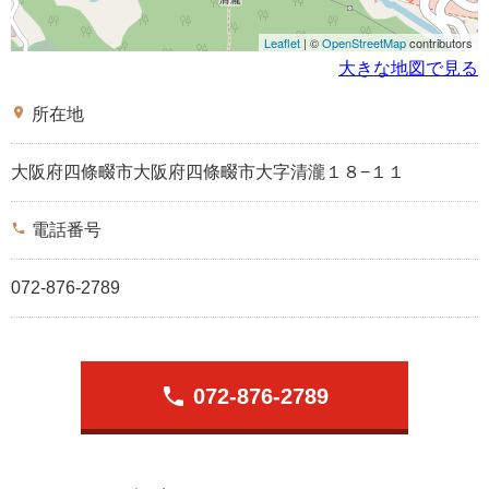
Leaflet
| ©
OpenStreetMap
contributors
大きな地図で見る
place
所在地
大阪府四條畷市大阪府四條畷市大字清瀧１８−１１
phone
電話番号
072-876-2789
phone
072-876-2789