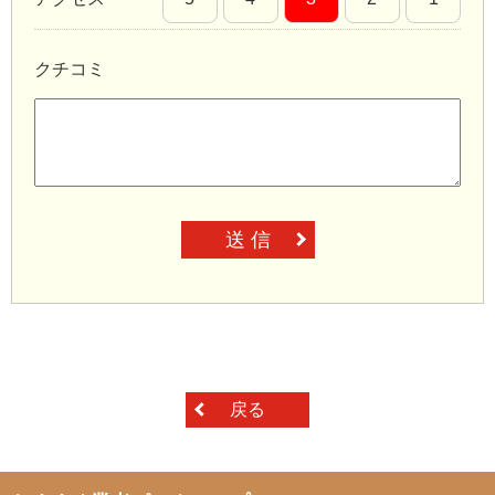
クチコミ
送 信
戻る