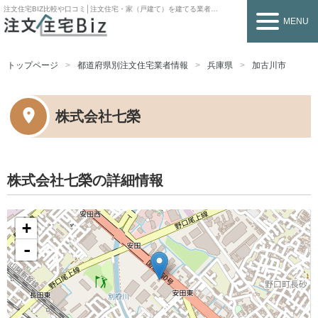
注文住宅BIZ
比較や口コミ│注文住宅・家（戸建て）を建てる業者を探すなら
MENU
トップページ
都道府県別注文住宅業者情報
兵庫県
加古川市
株式会社七榮
株式会社七榮の詳細情報
+
-