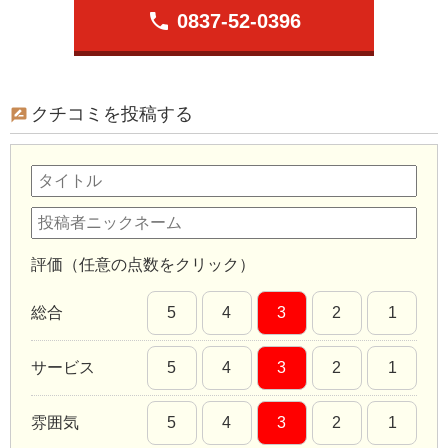
phone
0837-52-0396
クチコミを投稿する
評価（任意の点数をクリック）
総合
5
4
3
2
1
サービス
5
4
3
2
1
雰囲気
5
4
3
2
1