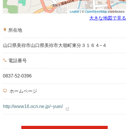
Leaflet
| ©
OpenStreetMap
contributors
大きな地図で見る
place
所在地
山口県美祢市山口県美祢市大嶺町東分３１６４−４
phone
電話番号
0837-52-0396
desktop_windows
ホームページ
http://www16.ocn.ne.jp/~yuei/
open_in_new