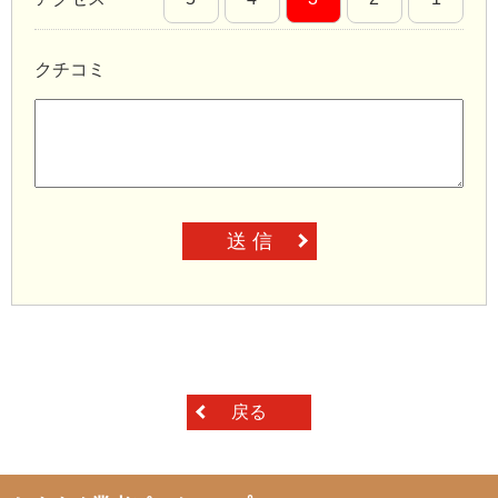
クチコミ
送 信
戻る