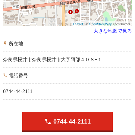
Leaflet
| ©
OpenStreetMap
contributors
大きな地図で見る
place
所在地
奈良県桜井市奈良県桜井市大字阿部４０８−１
phone
電話番号
0744-44-2111
phone
0744-44-2111