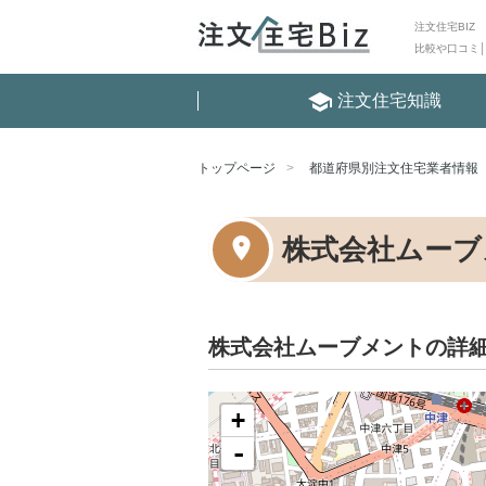
注文住宅BIZ
比較や口コミ
school
注文住宅知識
トップページ
都道府県別注文住宅業者情報
株式会社ムーブ
株式会社ムーブメントの詳
+
-