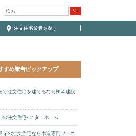
search
place
注文住宅業者を探す
すすめ業者ピックアップ
島で注文住宅を建てるなら橋本建設
山の注文住宅- スターホーム
祥寺の注文住宅なら木造専門ジェネ