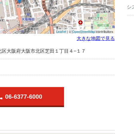
シ
Leaflet
| ©
OpenStreetMap
contributors
大きな地図で見る
北区大阪府大阪市北区芝田１丁目４−１７
one
06-6377-6000