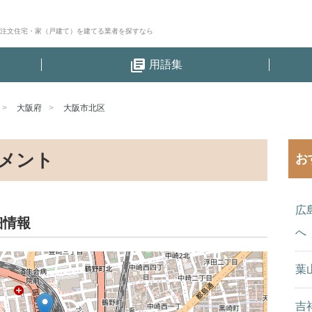
│注文住宅・家（戸建て）を建てる業者を探すなら
library_books
用語集
大阪府
大阪市北区
メント
お
広
細情報
へ
葉
吉