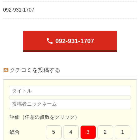
092-931-1707
phone
092-931-1707
クチコミを投稿する
評価（任意の点数をクリック）
総合
5
4
3
2
1