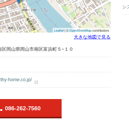
シ
Leaflet
| ©
OpenStreetMap
contributors
大きな地図で見る
南区岡山県岡山市南区富浜町５−１０
lthy-home.co.jp/
open_in_new
one
086-262-7560