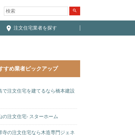
search
place
注文住宅業者を探す
すすめ業者ピックアップ
島で注文住宅を建てるなら橋本建設
山の注文住宅- スターホーム
祥寺の注文住宅なら木造専門ジェネ