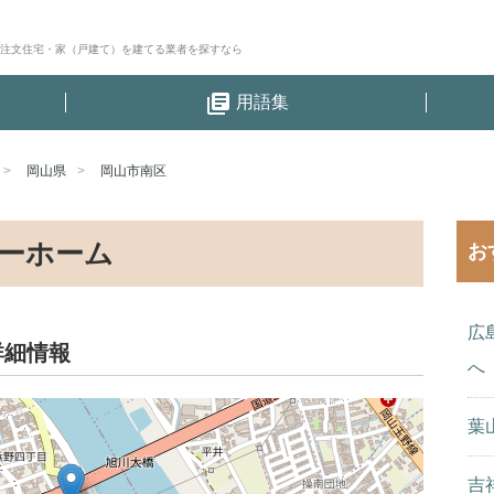
│注文住宅・家（戸建て）を建てる業者を探すなら
library_books
用語集
岡山県
岡山市南区
ーホーム
お
広
詳細情報
へ
葉
吉