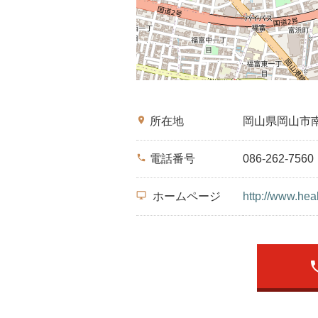
place
所在地
岡山県岡山市
phone
電話番号
086-262-7560
desktop_windows
ホームページ
http://www.hea
ph