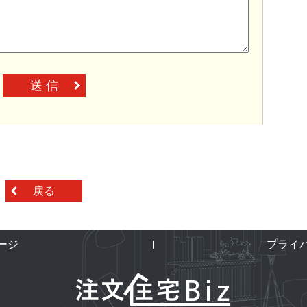
送 信
戻る
ージ
プライ