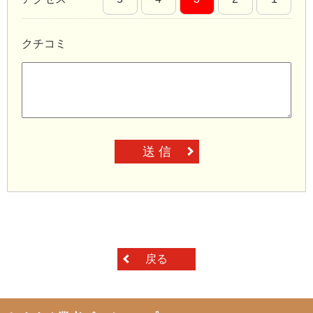
クチコミ
送 信
戻る