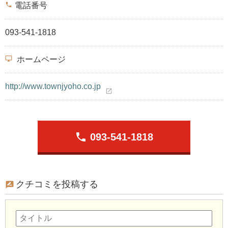
phone
電話番号
093-541-1818
desktop_windows
ホームページ
http://www.townjyoho.co.jp
open_in_new
phone
093-541-1818
クチコミを投稿する