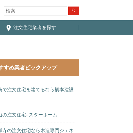
search
place
注文住宅業者を探す
すすめ業者ピックアップ
島で注文住宅を建てるなら橋本建設
山の注文住宅- スターホーム
祥寺の注文住宅なら木造専門ジェネ