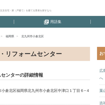
│注文住宅・家（戸建て）を建てる業者を探すなら
library_books
用語集
福岡県
北九州市小倉北区
・リフォームセンター
お
広
ムセンターの詳細情報
へ
市小倉北区福岡県北九州市小倉北区中津口１丁目６−４
葉
吉