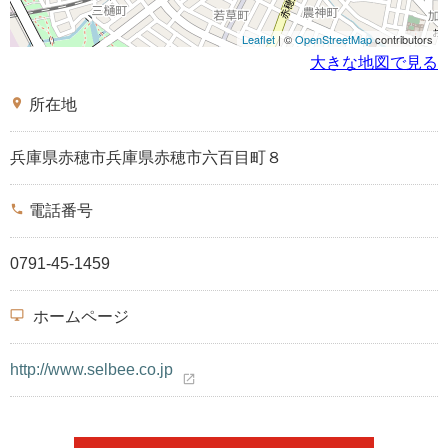
Leaflet
| ©
OpenStreetMap
contributors
大きな地図で見る
place
所在地
兵庫県赤穂市兵庫県赤穂市六百目町８
phone
電話番号
0791-45-1459
desktop_windows
ホームページ
http://www.selbee.co.jp
open_in_new