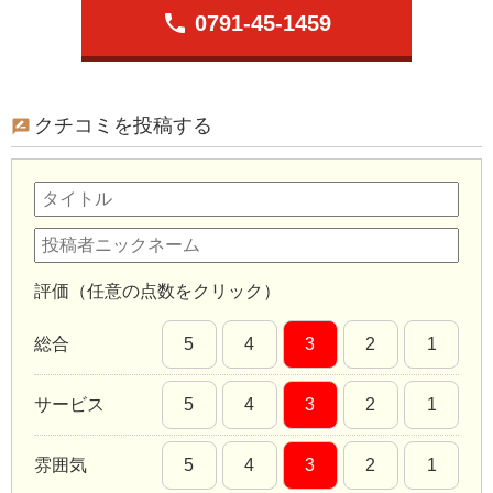
phone
0791-45-1459
クチコミを投稿する
評価（任意の点数をクリック）
総合
5
4
3
2
1
サービス
5
4
3
2
1
雰囲気
5
4
3
2
1