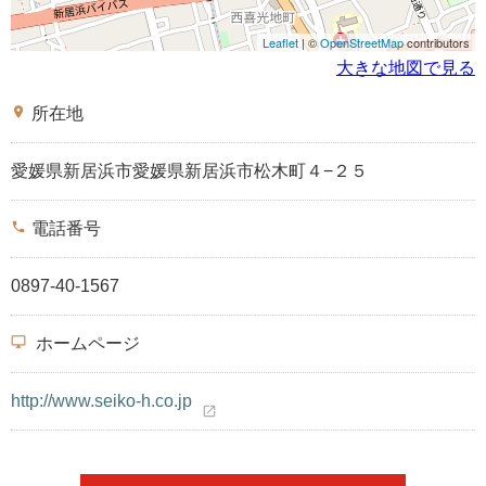
Leaflet
| ©
OpenStreetMap
contributors
大きな地図で見る
place
所在地
愛媛県新居浜市愛媛県新居浜市松木町４−２５
phone
電話番号
0897-40-1567
desktop_windows
ホームページ
http://www.seiko-h.co.jp
open_in_new