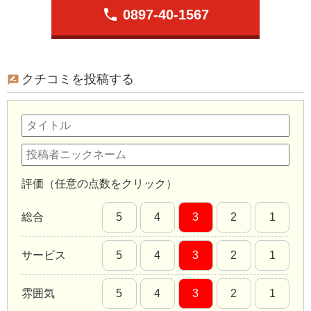
phone
0897-40-1567
クチコミを投稿する
評価（任意の点数をクリック）
総合
5
4
3
2
1
サービス
5
4
3
2
1
雰囲気
5
4
3
2
1