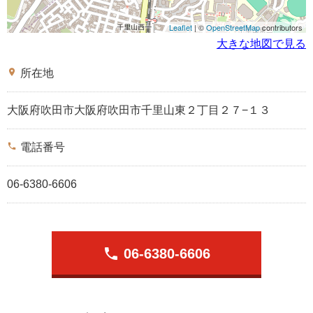
Leaflet
| ©
OpenStreetMap
contributors
大きな地図で見る
place
所在地
大阪府吹田市大阪府吹田市千里山東２丁目２７−１３
phone
電話番号
06-6380-6606
phone
06-6380-6606