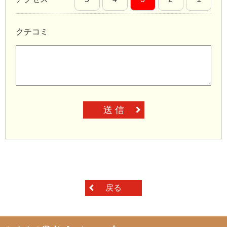
クチコミ
送 信
戻る