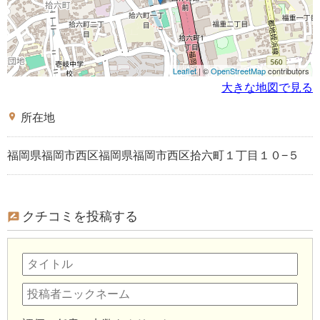
Leaflet
| ©
OpenStreetMap
contributors
大きな地図で見る
place
所在地
福岡県福岡市西区福岡県福岡市西区拾六町１丁目１０−５
クチコミを投稿する