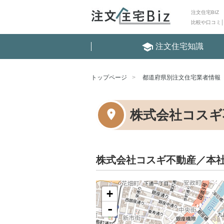
注文住宅BIZ
比較や口コミ
school
注文住宅知識
トップページ
都道府県別注文住宅業者情報
株式会社コスギ
株式会社コスギ不動産／本
+
-