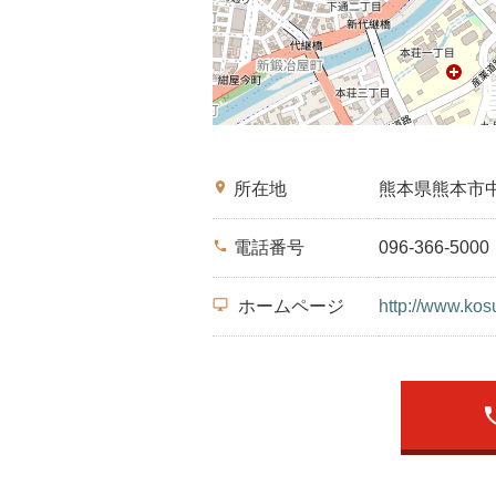
place
所在地
熊本県熊本市
phone
電話番号
096-366-5000
desktop_windows
ホームページ
http://www.kos
ph