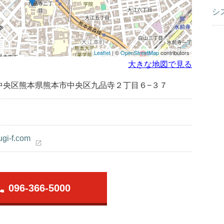
シ
Leaflet
| ©
OpenStreetMap
contributors
大きな地図で見る
中央区熊本県熊本市中央区九品寺２丁目６−３７
ugi-f.com
open_in_new
one
096-366-5000