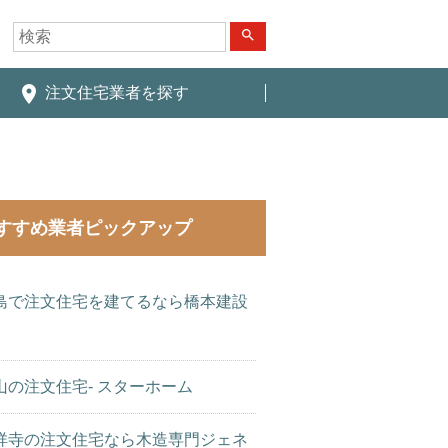
search
place
注文住宅業者を探す
すすめ業者ピックアップ
島で注文住宅を建てるなら橋本建設
山の注文住宅- スターホーム
祥寺の注文住宅なら木造専門ジェネ