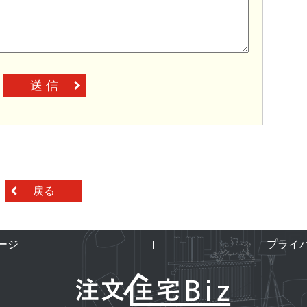
送 信
戻る
ージ
プライ