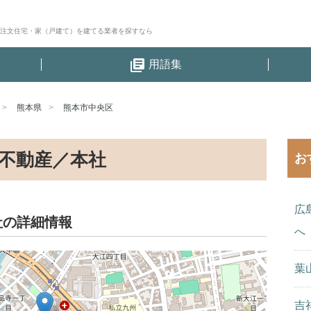
│注文住宅・家（戸建て）を建てる業者を探すなら
library_books
用語集
熊本県
熊本市中央区
不動産／本社
お
広
社の詳細情報
へ
葉
吉