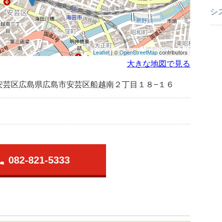
シ
Leaflet
| ©
OpenStreetMap
contributors
大きな地図で見る
安芸区広島県広島市安芸区船越南２丁目１８−１６
one
082-821-5333