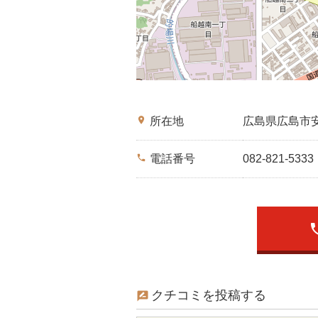
place
所在地
広島県広島市
phone
電話番号
082-821-5333
ph
クチコミを投稿する