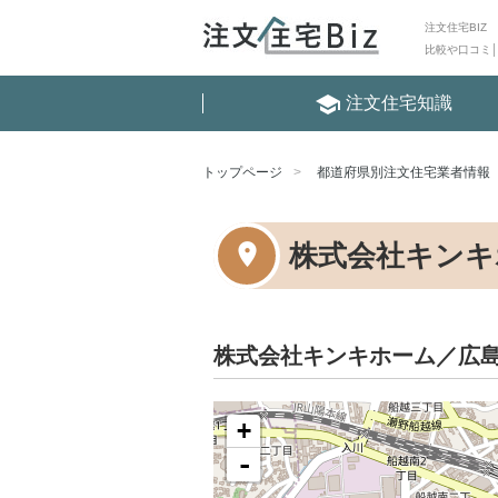
注文住宅BIZ
比較や口コミ
school
注文住宅知識
トップページ
都道府県別注文住宅業者情報
株式会社キンキ
株式会社キンキホーム／広
+
-