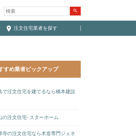
search
place
注文住宅業者を探す
すすめ業者ピックアップ
島で注文住宅を建てるなら橋本建設
山の注文住宅- スターホーム
祥寺の注文住宅なら木造専門ジェネ