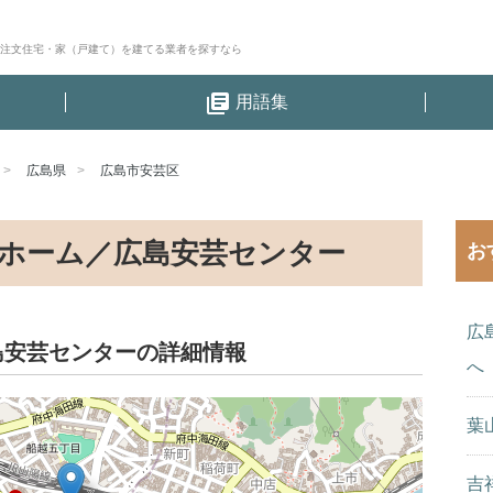
│注文住宅・家（戸建て）を建てる業者を探すなら
library_books
用語集
広島県
広島市安芸区
ホーム／広島安芸センター
お
広
島安芸センターの詳細情報
へ
葉
吉