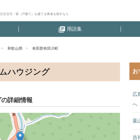
│注文住宅・家（戸建て）を建てる業者を探すなら
library_books
用語集
和歌山県
有田郡有田川町
ムハウジング
お
広
グの詳細情報
へ
葉
吉