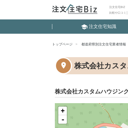
注文住宅BIZ
比較や口コミ
school
注文住宅知識
トップページ
都道府県別注文住宅業者情報
株式会社カスタ
株式会社カスタムハウジン
+
-