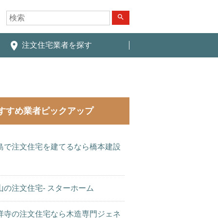
search
place
注文住宅業者を探す
すすめ業者ピックアップ
島で注文住宅を建てるなら橋本建設
山の注文住宅- スターホーム
祥寺の注文住宅なら木造専門ジェネ