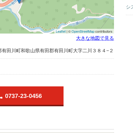
シ
Leaflet
| ©
OpenStreetMap
contributors
大きな地図で見る
郡有田川町和歌山県有田郡有田川町大字二川３８４−２
one
0737-23-0456