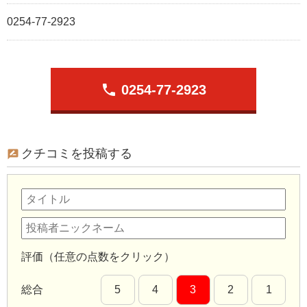
0254-77-2923
phone
0254-77-2923
クチコミを投稿する
評価（任意の点数をクリック）
総合
5
4
3
2
1