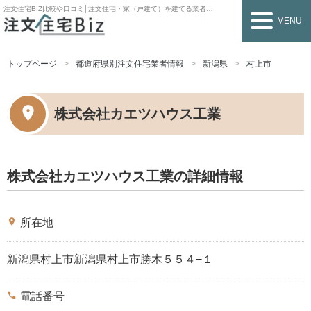
注文住宅BIZ
比較や口コミ│注文住宅・家（戸建て）を建てる業者を探すなら
MENU
トップページ
都道府県別注文住宅業者情報
新潟県
村上市
株式会社カエツハウス工業
株式会社カエツハウス工業の詳細情報
place
所在地
新潟県村上市新潟県村上市勝木５５４−１
phone
電話番号