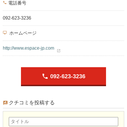
phone
電話番号
092-623-3236
desktop_windows
ホームページ
http://www.espace-jp.com
open_in_new
phone
092-623-3236
クチコミを投稿する