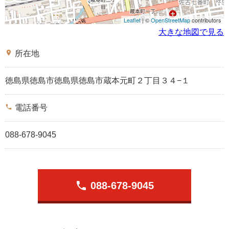
Leaflet
| ©
OpenStreetMap
contributors
大きな地図で見る
place
所在地
徳島県徳島市徳島県徳島市蔵本元町２丁目３４−１
phone
電話番号
088-678-9045
phone
088-678-9045