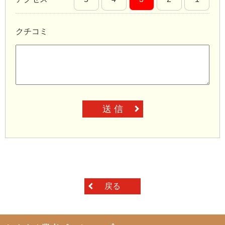
クチコミ
送 信
戻る